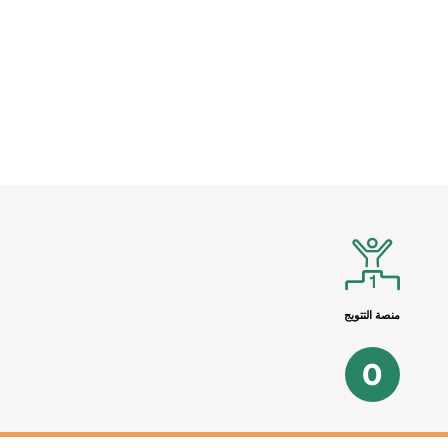
منصة التتويج
0