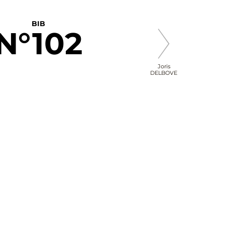
BIB
N°102
Joris
DELBOVE