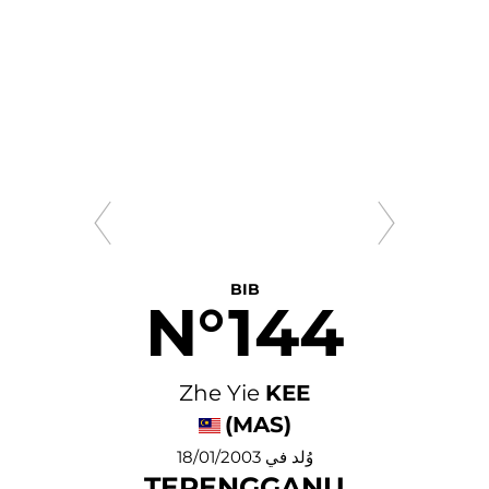
BIB
N°144
Zhe Yie
KEE
(MAS)
وُلد في 18/01/2003
TERENGGANU