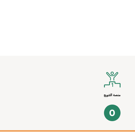
منصة التتويج
0