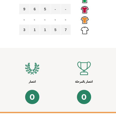
9
6
5
-
-
-
-
-
-
-
3
1
1
5
7
انتصار بالمرحلة
انتصار
0
0