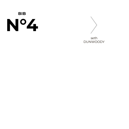
BIB
N°4
seth
DUNWOODY