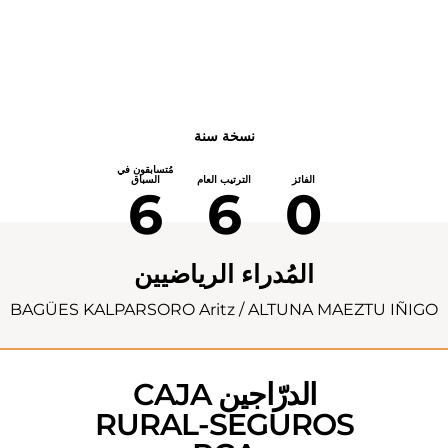
نسخة سنة
مُتسابقون في
الفائز
الترتيب العام
السباق
6
6
0
المُدراء الرياضيين
BAGÜES KALPARSORO Aritz / ALTUNA MAEZTU IÑIGO
الدرّاجين CAJA
RURAL-SEGUROS