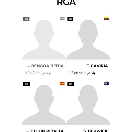
RGA
112
111
J. ARRIOLA-BENGOA BEITIA
F. GAVIRIA
وُلد في 19/08/1994
وُلد في 16/02/2001
114
113
J. CASTELLON RIBALTA
S. BERWICK