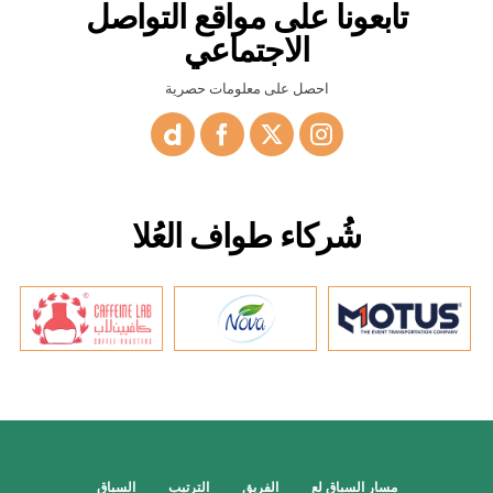
تابعونا على مواقع التواصل
الاجتماعي
احصل على معلومات حصرية
شُركاء طواف العُلا
مسار السباق لع
الفريق
الترتيب
السباق