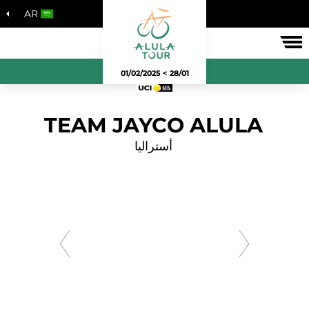
AR
لسباق
28/01 > 01/02/2025
TEAM JAYCO ALULA
أستراليا