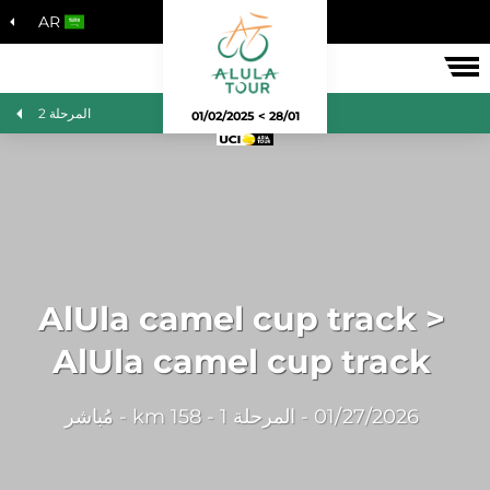
AR
لسباق
المرحلة 2
28/01 > 01/02/2025
AlUla camel cup track >
AlUla camel cup track
01/27/2026 - المرحلة 1 - 158 km - مُباشر