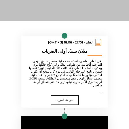
الفيلم - 27/01 - 18:06 [GMT + 3]
ميلان يسدّد أولى الضربات
في العام الماضي، استضافت حلبة مضمار سباق الهجن
المرحلة الختامية من طواف العلا، والتي تُوِّج خلالها توم
بيدكوك، أما هذا العام، فقد كانت تلك الحلبة الكبيرة نفسها
ضمن برنامج المرحلة الأولى، في يوم كان يُتوقَّع أن يكون
استعراضيًا وربما عاصفًا. وهكذا، تجمع 117 دراجًا عند حلبة
مضمار سباق الهجن وهم متحمسون لانطلاق نسخة 2026.
لم يستغرق الأمر سوى كيلومتر واحد حتى انطلق أربعة
دراجين...
...
قراءة المزيد