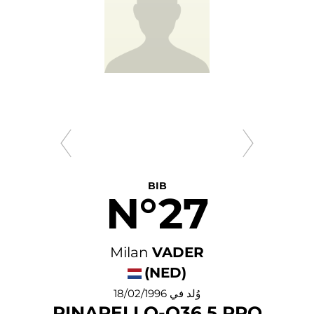
BIB
N°27
Milan
VADER
(NED)
وُلد في 18/02/1996
PINARELLO-Q36.5 PRO