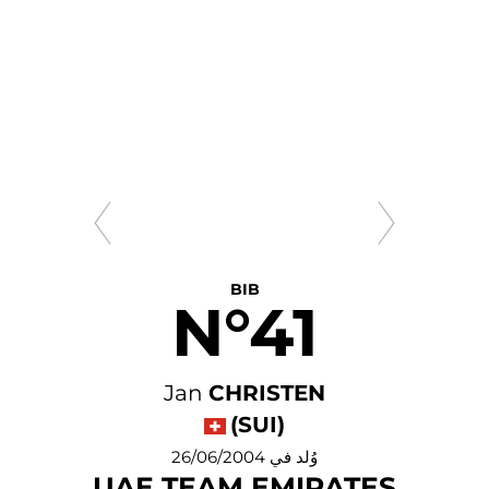
BIB
N°41
Jan
CHRISTEN
(SUI)
وُلد في 26/06/2004
UAE TEAM EMIRATES