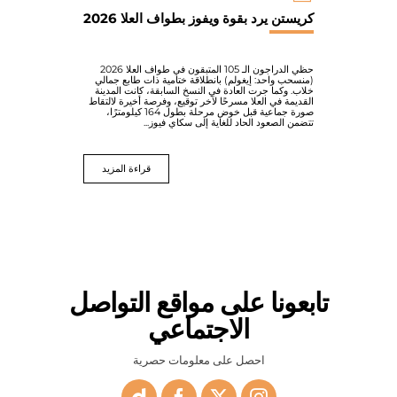
كريستن يرد بقوة ويفوز بطواف العلا 2026
حظي الدراجون الـ 105 المتبقون في طواف العلا 2026
(منسحب واحد: إيغولم) بانطلاقة ختامية ذات طابع جمالي
خلاب. وكما جرت العادة في النسخ السابقة، كانت المدينة
القديمة في العلا مسرحًا لآخر توقيع، وفرصة أخيرة لالتقاط
صورة جماعية قبل خوض مرحلة بطول 164 كيلومترًا،
تتضمن الصعود الحاد للغاية إلى سكاي فيوز...
قراءة المزيد
تابعونا على مواقع التواصل
الاجتماعي
احصل على معلومات حصرية