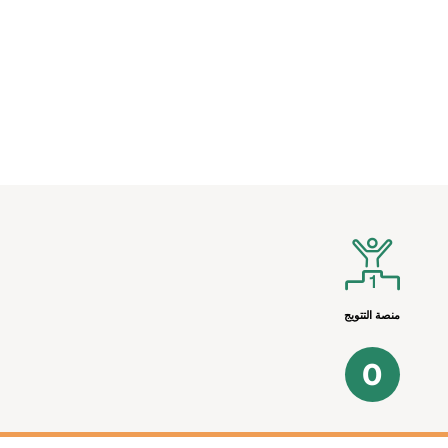
منصة التتويج
0