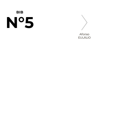
BIB
N°5
Afonso
EULÁLIO