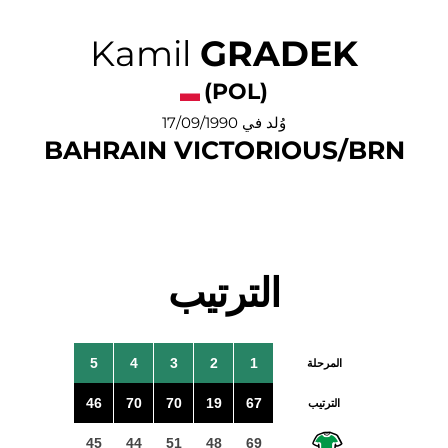
Kamil
GRADEK
(POL)
وُلد في 17/09/1990
BAHRAIN VICTORIOUS/BRN
الترتيب
5
4
3
2
1
المرحلة
46
70
70
19
67
الترتيب
45
44
51
48
69