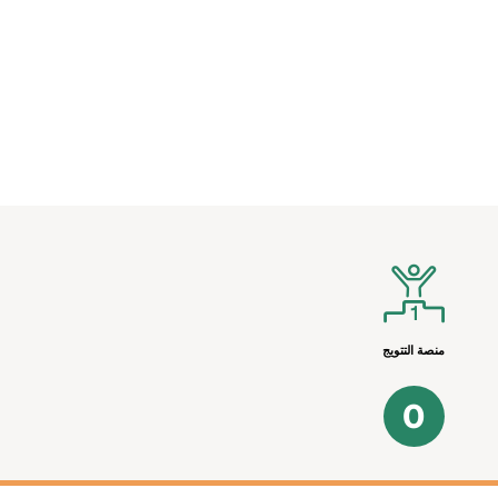
منصة التتويج
0