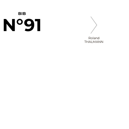
BIB
N°91
Roland
THALMANN